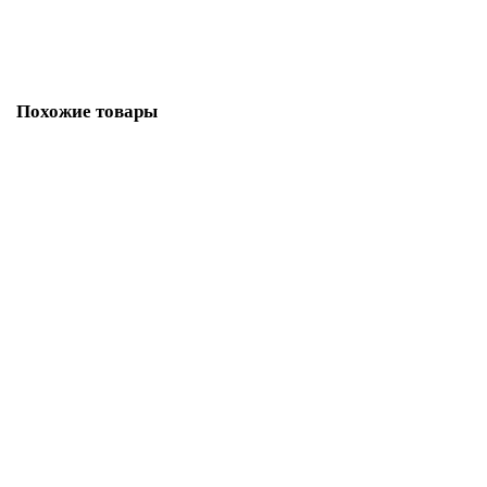
В корзину
Похожие товары
6BK1942-6CA00-0AA0