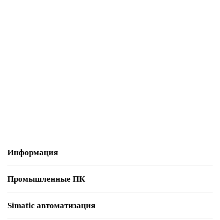
6BK1942-4AA00-0AA0
25905-01
Уточняйте
По запросу
Запрос цены
Информация
Промышленные ПК
Simatic автоматизация