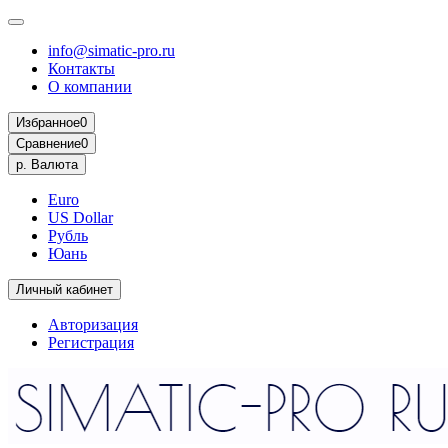
info@simatic-pro.ru
Контакты
О компании
Избранное
0
Сравнение
0
р.
Валюта
Euro
US Dollar
Рубль
Юань
Личный кабинет
Авторизация
Регистрация