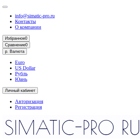
info@simatic-pro.ru
Контакты
О компании
Избранное
0
Сравнение
0
р.
Валюта
Euro
US Dollar
Рубль
Юань
Личный кабинет
Авторизация
Регистрация