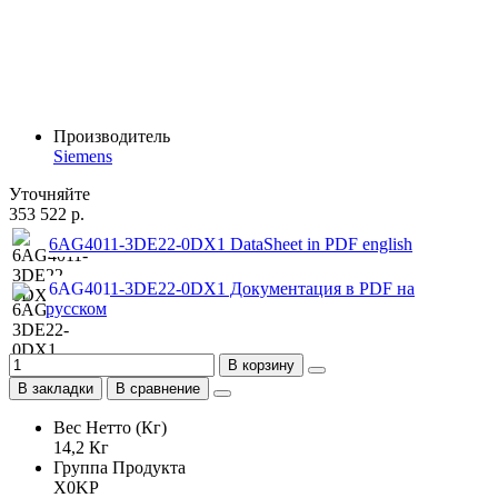
Производитель
Siemens
Уточняйте
353 522 р.
6AG4011-3DE22-0DX1 DataSheet in PDF english
6AG4011-3DE22-0DX1 Документация в PDF на
русском
В корзину
В закладки
В сравнение
Вес Нетто (Кг)
14,2 Кг
Группа Продукта
X0KP