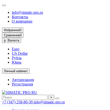
info@simatic-pro.ru
Контакты
О компании
Избранное
0
Сравнение
0
р.
Валюта
Euro
US Dollar
Рубль
Юань
Личный кабинет
Авторизация
Регистрация
×
+7 (347) 258-80-39
info@simatic-pro.ru