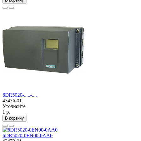
В корзину
6DR5020-.....-....
43476-01
Уточняйте
1 р.
В корзину
6DR5020-0EN00-0AA0