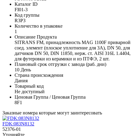
Каталог ID
FI01-3
Код группы
R3P3
Количество в упаковке
1
Описание Продукта
SITRANS FM, принадлежность MAG 1100F приварной
соед. элемент (плоское уплотнение для 3A), DN 50, для
датчиков DN 50, DIN 11850, нерж. ст. AISI 316L 1.4404,
для футеровки из керамики и из ПТФЭ, 2 шт.
Плановый срок отгрузки с завода (раб. дни)
10 День
Страна происхождения
Дания
Товарный код
Не доступный
Ценовая Группа / Ценовая Группа
8F1
Заказные номера которые могут заинтересовать
FDK:083N8132
52376-01
Уточняйте