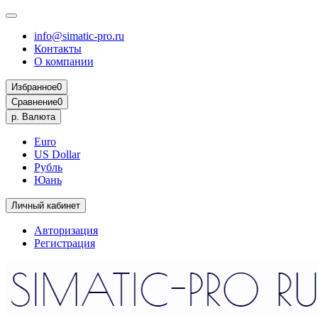
info@simatic-pro.ru
Контакты
О компании
Избранное
0
Сравнение
0
р.
Валюта
Euro
US Dollar
Рубль
Юань
Личный кабинет
Авторизация
Регистрация