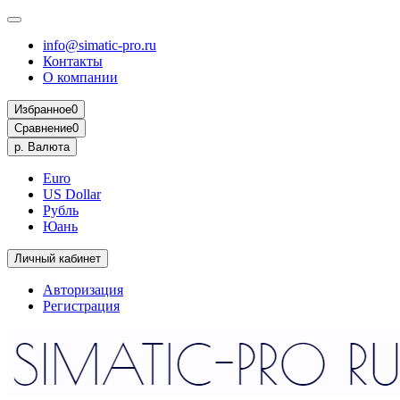
info@simatic-pro.ru
Контакты
О компании
Избранное
0
Сравнение
0
р.
Валюта
Euro
US Dollar
Рубль
Юань
Личный кабинет
Авторизация
Регистрация