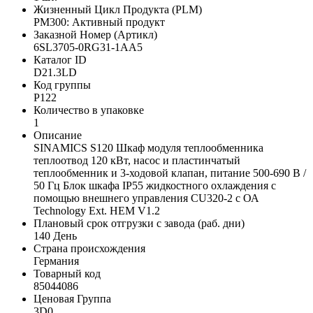
Жизненный Цикл Продукта (PLM)
PM300: Активный продукт
Заказной Номер (Артикл)
6SL3705-0RG31-1AA5
Каталог ID
D21.3LD
Код группы
P122
Количество в упаковке
1
Описание
SINAMICS S120 Шкаф модуля теплообменника
теплоотвод 120 кВт, насос и пластинчатый
теплообменник и 3-ходовой клапан, питание 500-690 В /
50 Гц Блок шкафа IP55 жидкостного охлаждения с
помощью внешнего управления CU320-2 с ОА
Technology Ext. HEM V1.2
Плановый срок отгрузки с завода (раб. дни)
140 День
Страна происхождения
Германия
Товарный код
85044086
Ценовая Группа
3D0