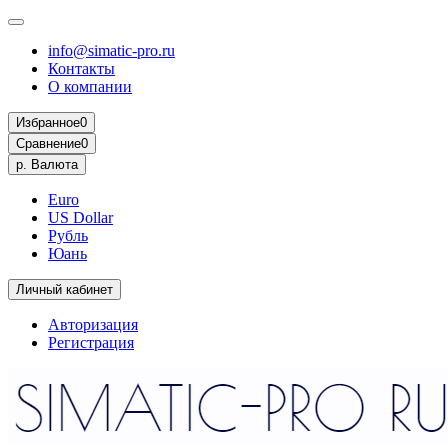
info@simatic-pro.ru
Контакты
О компании
Избранное
0
Сравнение
0
р.
Валюта
Euro
US Dollar
Рубль
Юань
Личный кабинет
Авторизация
Регистрация