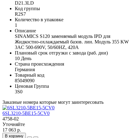
D21.3LD
Код группы
R2S7
Количество в упаковке
1
Описание
SINAMICS S120 заменяемый модуль IPD для
Жидкостно-охлаждаемый базов. лин. Модуль 355 KW
3AC 500-690V, 50/60HZ, 420A
Плановый срок отгрузки с завода (раб. дни)
10 День
Страна происхождения
Германия
Товарный код
85049090
Ценовая Группа
3S0
Заказные номера которые могут заинтересовать
6SL3210-5BE15-5CV0
4758-02
Уточняйте
17 063 р.
В корзину