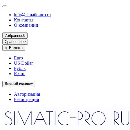
info@simatic-pro.ru
Контакты
О компании
Избранное
0
Сравнение
0
р.
Валюта
Euro
US Dollar
Рубль
Юань
Личный кабинет
Авторизация
Регистрация