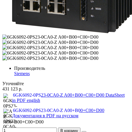
Производитель
Siemens
Уточняйте
431 123 р.
6GK6092-0PS23-0CA0-Z A00+B00+C00+D00 DataSheet
in PDF english
6GK6092-0PS23-0CA0-Z A00+B00+C00+D00
Документация в PDF на русском
В корзину