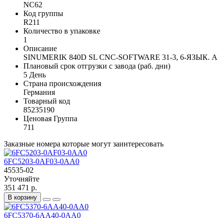
NC62
Код группы
R211
Количество в упаковке
1
Описание
SINUMERIK 840D SL CNC-SOFTWARE 31-3, 6-ЯЗЫК.
Плановый срок отгрузки с завода (раб. дни)
5 День
Страна происхождения
Германия
Товарный код
85235190
Ценовая Группа
711
Заказные номера которые могут заинтересовать
6FC5203-0AF03-0AA0
45535-02
Уточняйте
351 471 р.
В корзину
6FC5370-6AA40-0AA0