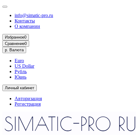
info@simatic-pro.ru
Контакты
О компании
Избранное
0
Сравнение
0
р.
Валюта
Euro
US Dollar
Рубль
Юань
Личный кабинет
Авторизация
Регистрация