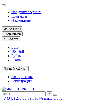
info@simatic-pro.ru
Контакты
О компании
Избранное
0
Сравнение
0
р.
Валюта
Euro
US Dollar
Рубль
Юань
Личный кабинет
Авторизация
Регистрация
×
+7 (347) 258-80-39
info@simatic-pro.ru