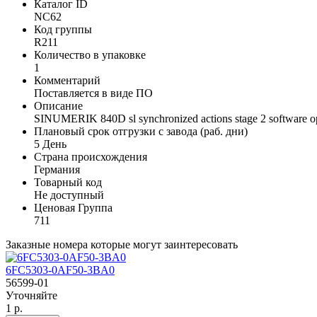
Каталог ID
NC62
Код группы
R211
Количество в упаковке
1
Комментарий
Поставляется в виде ПО
Описание
SINUMERIK 840D sl synchronized actions stage 2 software op
Плановый срок отгрузки с завода (раб. дни)
5 День
Страна происхождения
Германия
Товарный код
Не доступный
Ценовая Группа
711
Заказные номера которые могут заинтересовать
6FC5303-0AF50-3BA0
56599-01
Уточняйте
1 р.