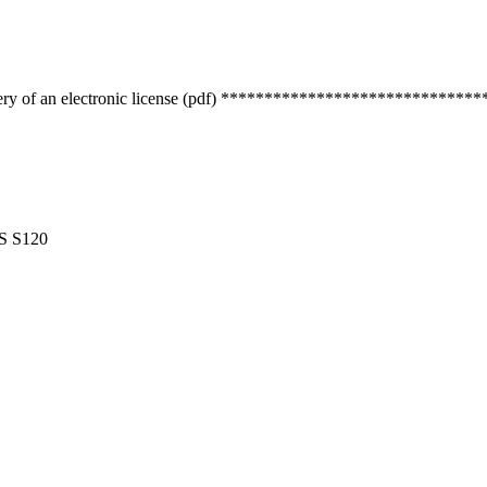
ery of an electronic license (pdf) ******************************* em
S S120