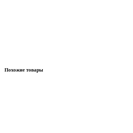
6ES7141-6BF00-0AB0
1678-02
Уточняйте
55 134 р.
В корзину
Похожие товары
6ES7972-0BB61-0XA0
3147-02
Уточняйте
6 956 р.