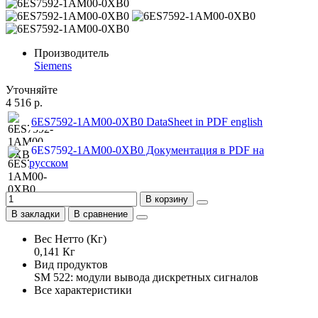
Производитель
Siemens
Уточняйте
4 516 р.
6ES7592-1AM00-0XB0 DataSheet in PDF english
6ES7592-1AM00-0XB0 Документация в PDF на
русском
В корзину
В закладки
В сравнение
Вес Нетто (Кг)
0,141 Кг
Вид продуктов
SM 522: модули вывода дискретных сигналов
Все характеристики