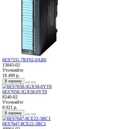
6ES7331-7KF02-0AB0
13843-02
Уточняйте
18 499 р.
В корзину
6ES7658-3GX58-0YT8
8240-02
Уточняйте
8 021 р.
В корзину
6ES7647-8CE22-3BC1
49964-02