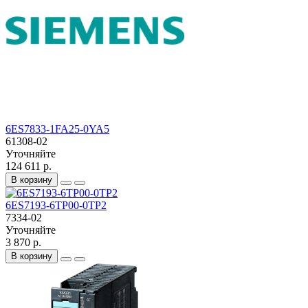
6ES7833-1FA25-0YA5
61308-02
Уточняйте
124 611 р.
В корзину
6ES7193-6TP00-0TP2
7334-02
Уточняйте
3 870 р.
В корзину