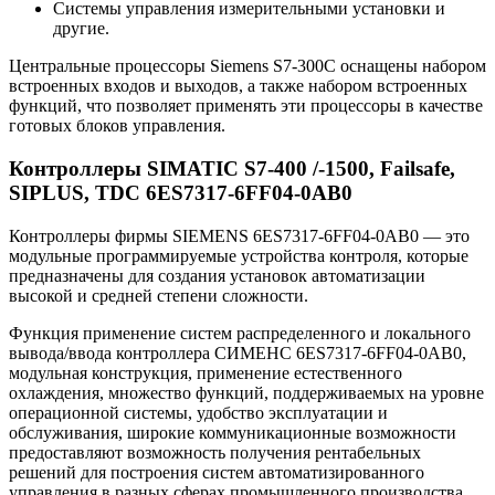
Системы управления измерительными установки и
другие.
Центральные процессоры Siemens S7-300C оснащены набором
встроенных входов и выходов, а также набором встроенных
функций, что позволяет применять эти процессоры в качестве
готовых блоков управления.
Контроллеры SIMATIC S7-400 /-1500, Failsafe,
SIPLUS, TDC 6ES7317-6FF04-0AB0
Контроллеры фирмы SIEMENS 6ES7317-6FF04-0AB0 — это
модульные программируемые устройства контроля, которые
предназначены для создания установок автоматизации
высокой и средней степени сложности.
Функция применение систем распределенного и локального
вывода/ввода контроллера СИМЕНС 6ES7317-6FF04-0AB0,
модульная конструкция, применение естественного
охлаждения, множество функций, поддерживаемых на уровне
операционной системы, удобство эксплуатации и
обслуживания, широкие коммуникационные возможности
предоставляют возможность получения рентабельных
решений для построения систем автоматизированного
управления в разных сферах промышленного производства.