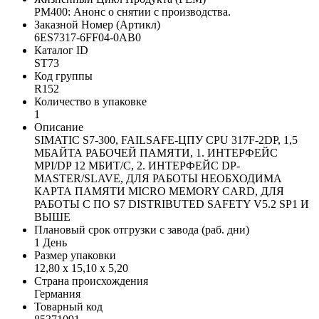
PM400: Анонс о снятии с производства.
Заказной Номер (Артикл)
6ES7317-6FF04-0AB0
Каталог ID
ST73
Код группы
R152
Количество в упаковке
1
Описание
SIMATIC S7-300, FAILSAFE-ЦПУ CPU 317F-2DP, 1,5
МБАЙТА РАБОЧЕЙ ПАМЯТИ, 1. ИНТЕРФЕЙС
MPI/DP 12 МБИТ/С, 2. ИНТЕРФЕЙС DP-
MASTER/SLAVE, ДЛЯ РАБОТЫ НЕОБХОДИМА
КАРТА ПАМЯТИ MICRO MEMORY CARD, ДЛЯ
РАБОТЫ С ПО S7 DISTRIBUTED SAFETY V5.2 SP1 И
ВЫШЕ
Плановый срок отгрузки с завода (раб. дни)
1 День
Размер упаковки
12,80 x 15,10 x 5,20
Страна происхождения
Германия
Товарный код