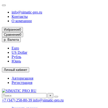
info@simatic-pro.ru
Контакты
О компании
Избранное
0
Сравнение
0
р.
Валюта
Euro
US Dollar
Рубль
Юань
Личный кабинет
Авторизация
Регистрация
×
+7 (347) 258-80-39
info@simatic-pro.ru