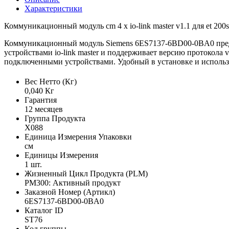
Характеристики
Коммуникационный модуль cm 4 x io-link master v1.1 для et 200s
Коммуникационный модуль Siemens 6ES7137-6BD00-0BA0 представ
устройствами io-link master и поддерживает версию протокол
подключенными устройствами. Удобный в установке и использ
Вес Нетто (Кг)
0,040 Кг
Гарантия
12 месяцев
Группа Продукта
X088
Единица Измерения Упаковки
см
Единицы Измерения
1 шт.
Жизненный Цикл Продукта (PLM)
PM300: Активный продукт
Заказной Номер (Артикл)
6ES7137-6BD00-0BA0
Каталог ID
ST76
Код группы