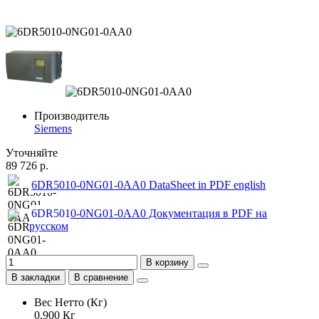
Производитель
Siemens
Уточняйте
89 726 р.
6DR5010-0NG01-0AA0 DataSheet in PDF english
6DR5010-0NG01-0AA0 Документация в PDF на
русском
В корзину
В закладки
В сравнение
Вес Нетто (Кг)
0,900 Кг