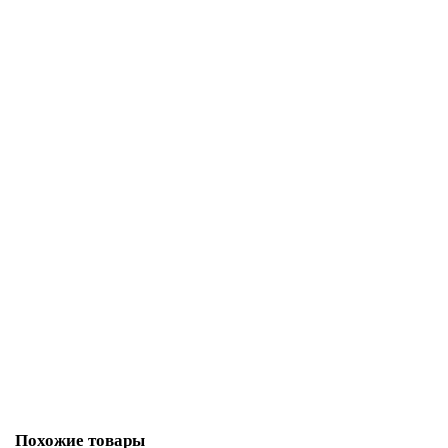
6DL1193-6TP00-0DM1
28115-02
Уточняйте
27 705 р.
В корзину
6DL1131-6TH00-0PH1
28078-02
Уточняйте
70 387 р.
В корзину
Похожие товары