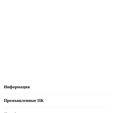
В корзину
6SL3244-0SA00-1AA0
60523-02
Уточняйте
54 549 р.
В корзину
Информация
Промышленные ПК