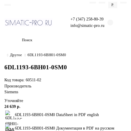
Р.
+7 (347) 258-80-39
info@simatic-pro.ru
Другое
6DL1193-6BH01-0SM0
6DL1193-6BH01-0SM0
Код товара: 60511-02
Производитель
Siemens
Уточняйте
24 639 р.
6DL1193-6BH01-0SM0 DataSheet in PDF english
6DL1193-6BH01-0SM0 Документация в PDF на русском