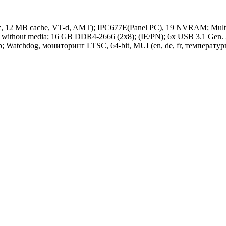
z, 12 MB cache, VT-d, AMT); IPC677E(Panel PC), 19 NVRAM; Mult
 without media; 16 GB DDR4-2666 (2x8); (IE/PN); 6x USB 3.1 Gen.
Watchdog, мониторинг LTSC, 64-bit, MUI (en, de, fr, температуры