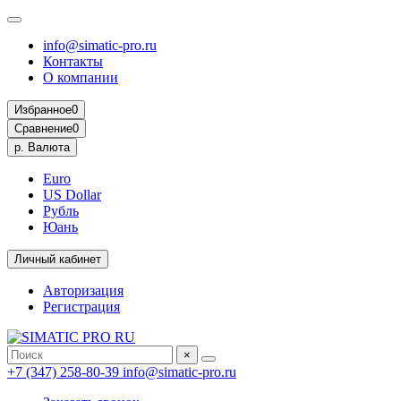
info@simatic-pro.ru
Контакты
О компании
Избранное
0
Сравнение
0
р.
Валюта
Euro
US Dollar
Рубль
Юань
Личный кабинет
Авторизация
Регистрация
×
+7 (347) 258-80-39
info@simatic-pro.ru