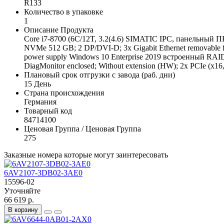
R133
Количество в упаковке
1
Описание Продукта
Core i7-8700 (6C/12T, 3.2(4.6) SIMATIC IPC, панельный 
NVMe 512 GB; 2 DP/DVI-D; 3x Gigabit Ethernet removable f
power supply Windows 10 Enterprise 2019 встроенный RAID-
DiagMonitor enclosed; Without extension (HW); 2x PCIe (x16,
Плановый срок отгрузки с завода (раб. дни)
15 День
Страна происхождения
Германия
Товарный код
84714100
Ценовая Группа / Ценовая Группа
275
Заказные номера которые могут заинтересовать
6AV2107-3DB02-3AE0
15596-02
Уточняйте
66 619 р.
В корзину