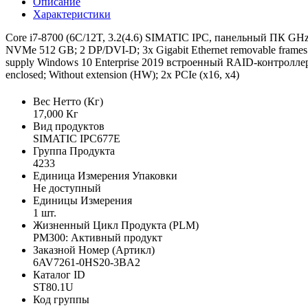
Описание
Характеристики
Core i7-8700 (6C/12T, 3.2(4.6) SIMATIC IPC, панельный ПК GH
NVMe 512 GB; 2 DP/DVI-D; 3x Gigabit Ethernet removable frames
supply Windows 10 Enterprise 2019 встроенный RAID-контроллер; 
enclosed; Without extension (HW); 2x PCIe (x16, x4)
Вес Нетто (Кг)
17,000 Кг
Вид продуктов
SIMATIC IPC677E
Группа Продукта
4233
Единица Измерения Упаковки
Не доступный
Единицы Измерения
1 шт.
Жизненный Цикл Продукта (PLM)
PM300: Активный продукт
Заказной Номер (Артикл)
6AV7261-0HS20-3BA2
Каталог ID
ST80.1U
Код группы