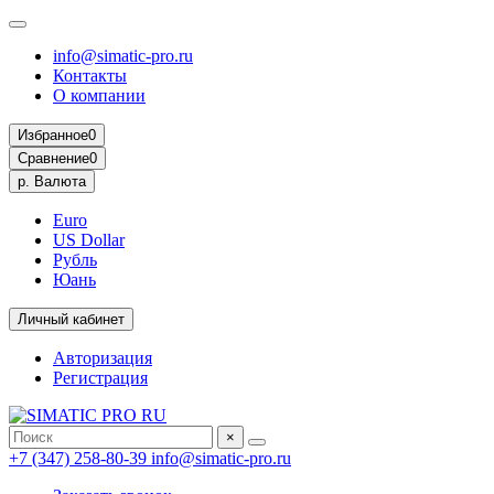
info@simatic-pro.ru
Контакты
О компании
Избранное
0
Сравнение
0
р.
Валюта
Euro
US Dollar
Рубль
Юань
Личный кабинет
Авторизация
Регистрация
×
+7 (347) 258-80-39
info@simatic-pro.ru