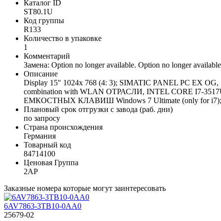
Каталог ID
ST80.1U
Код группы
R133
Количество в упаковке
1
Комментарий
Замена: Option no longer available. Option no longer available
Описание
Display 15" 1024x 768 (4: 3); SIMATIC PANEL PC 
combination with WLAN ОТРАСЛИ, INTEL CORE I7-35
ЕМКОСТНЫХ КЛАВИШ Windows 7 Ultimate (only for i7); Sunli
Плановый срок отгрузки с завода (раб. дни)
по запросу
Страна происхождения
Германия
Товарный код
84714100
Ценовая Группа
2AP
Заказные номера которые могут заинтересовать
6AV7863-3TB10-0AA0
25679-02