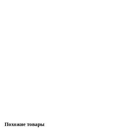
22800-02
Уточняйте
191 136 р.
В корзину
6AV7242-.C...-....
25049-01
Уточняйте
1 р.
В корзину
Похожие товары