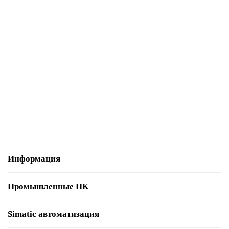
6AV6881-0AV61-0AA0
18053-02
Уточняйте
4 237 р.
В корзину
Информация
Промышленные ПК
Simatic автоматизация