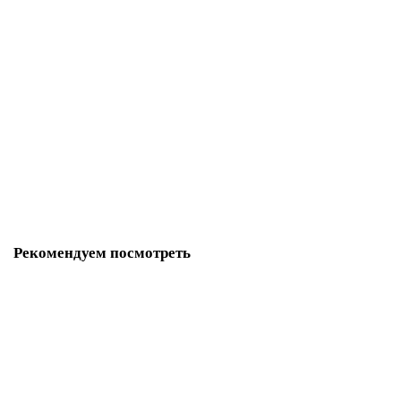
6AV7882-0DB50-2BA0
61294-02
Уточняйте
277 718 р.
В корзину
Рекомендуем посмотреть
6AV2124-0QC24-0AX0
15676-02
Уточняйте