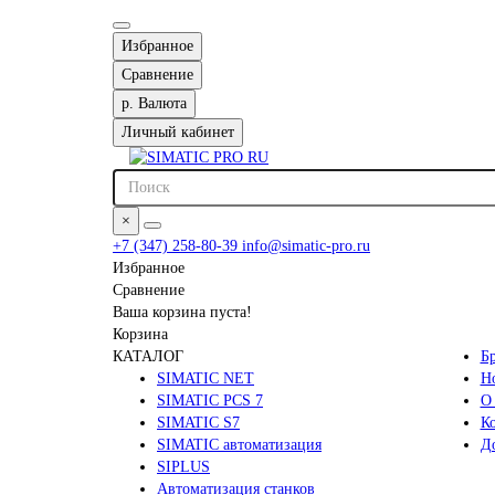
Избранное
Сравнение
р.
Валюта
Личный кабинет
×
+7 (347) 258-80-39
info@simatic-pro.ru
Избранное
Сравнение
Ваша корзина пуста!
Корзина
КАТАЛОГ
Б
SIMATIC NET
Н
SIMATIC PCS 7
О
SIMATIC S7
К
SIMATIC автоматизация
До
SIPLUS
Автоматизация станков