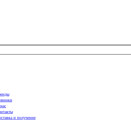
ренды
овинки
 нас
онтакты
ставка и получение