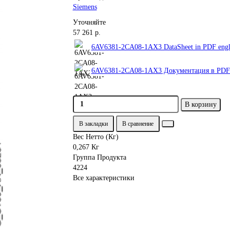
Siemens
Уточняйте
57 261 р.
6AV6381-2CA08-1AX3 DataSheet in PDF engl
6AV6381-2CA08-1AX3 Документация в PDF 
В корзину
В закладки
В сравнение
Вес Нетто (Кг)
0,267 Кг
Группа Продукта
4224
Все характеристики