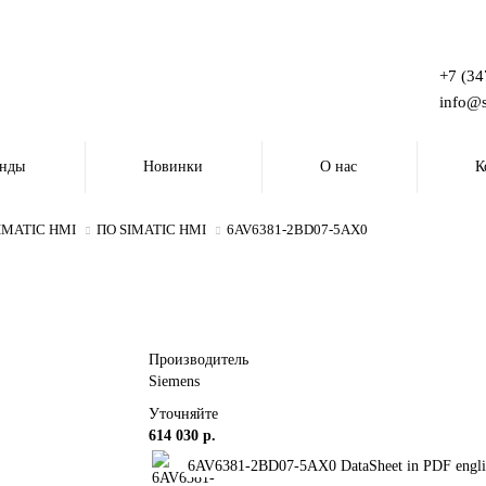
+7 (34
info@s
енды
Новинки
О нас
К
SIMATIC HMI
ПО SIMATIC HMI
6AV6381-2BD07-5AX0
Производитель
Siemens
Уточняйте
614 030 р.
6AV6381-2BD07-5AX0 DataSheet in PDF engli