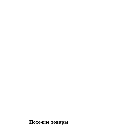
Уточняйте
202 041 р.
В корзину
6AV2123-2GB03-0AX0
15655-02
Уточняйте
46 252 р.
В корзину
Похожие товары