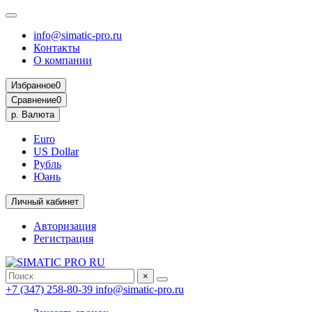
info@simatic-pro.ru
Контакты
О компании
Избранное
0
Сравнение
0
р.
Валюта
Euro
US Dollar
Рубль
Юань
Личный кабинет
Авторизация
Регистрация
×
+7 (347) 258-80-39
info@simatic-pro.ru