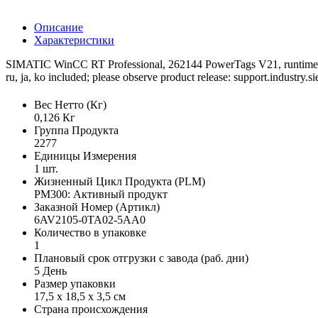
Описание
Характеристики
SIMATIC WinCC RT Professional, 262144 PowerTags V21, runtime softwa
ru, ja, ko included; please observe product release: support.industry
Вес Нетто (Кг)
0,126 Кг
Группа Продукта
2277
Единицы Измерения
1 шт.
Жизненный Цикл Продукта (PLM)
PM300: Активный продукт
Заказной Номер (Артикл)
6AV2105-0TA02-5AA0
Количество в упаковке
1
Плановый срок отгрузки с завода (раб. дни)
5 День
Размер упаковки
17,5 x 18,5 x 3,5 см
Страна происхождения