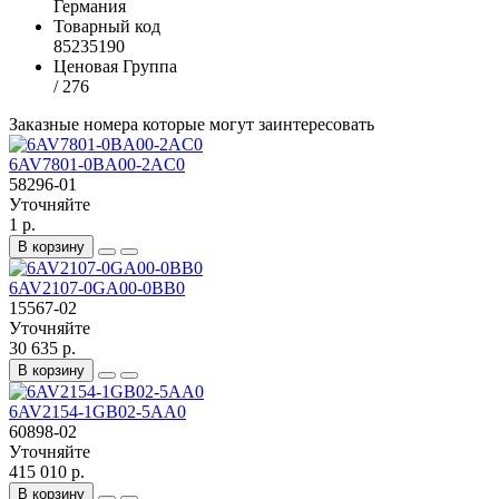
Германия
Товарный код
85235190
Ценовая Группа
/ 276
Заказные номера которые могут заинтересовать
6AV7801-0BA00-2AC0
58296-01
Уточняйте
1 р.
В корзину
6AV2107-0GA00-0BB0
15567-02
Уточняйте
30 635 р.
В корзину
6AV2154-1GB02-5AA0
60898-02
Уточняйте
415 010 р.
В корзину