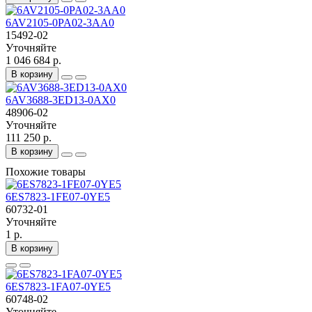
6AV2105-0PA02-3AA0
15492-02
Уточняйте
1 046 684 р.
В корзину
6AV3688-3ED13-0AX0
48906-02
Уточняйте
111 250 р.
В корзину
Похожие товары
6ES7823-1FE07-0YE5
60732-01
Уточняйте
1 р.
В корзину
6ES7823-1FA07-0YE5
60748-02
Уточняйте