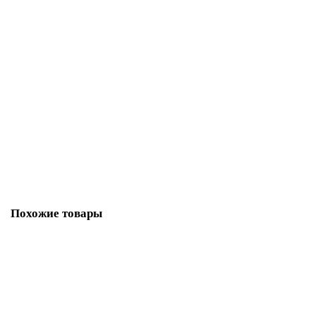
6AV2125-2JB03-0AX0
15713-02
Уточняйте
322 350 р.
В корзину
Похожие товары
6AV2105-0BA02-4AA0
56578-02
Уточняйте