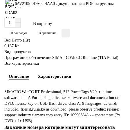
6AV2105-0DA02-4AA0 Документация в PDF на русском
В корзину
В закладки
В сравнение
Вес Нетто (Кг)
0,167 Кг
Вид продуктов
Программное обеспечение SIMATIC WinCC Runtime (TIA Portal)
Все характеристики
Описание
Характеристики
SIMATIC WinCC RT Professional, 512 PowerTags V20, runtime
software in TIA Portal, single license, software and documentation on
DVD, license key on USB flash drive, class A, 9 languages: de,en,zh
included, fr,es,it,ru,ja,ko as download; please observe product release:
support.industry.siemens.com entry ID: 109963848 - - content: set (2x
DVD + 1x USB)
Заказные номера которые могут заинтересовать