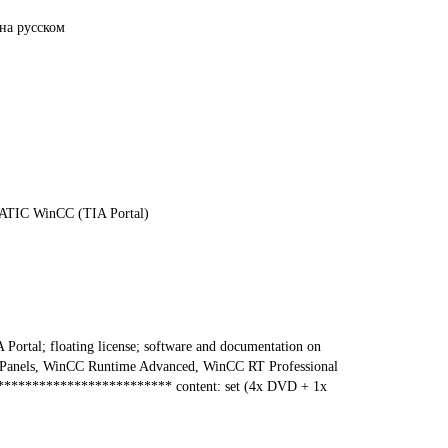
на русском
TIC WinCC (TIA Portal)
rtal; floating license; software and documentation on
ATIC Panels, WinCC Runtime Advanced, WinCC RT Professional
*************************** content: set (4x DVD + 1x