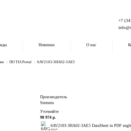
+7 (34
info@s
енды
Новинки
О нас
К
ции
ПО TIA Portal
6AV2103-3HA02-3AE5
Производитель
Siemens
Уточняйте
90 974 р.
6AV2103-3HA02-3AE5 DataSheet in PDF engli