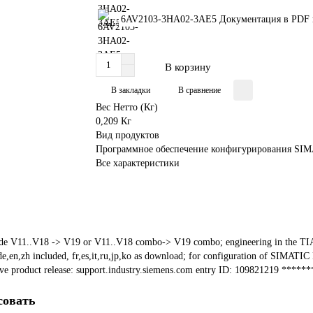
6AV2103-3HA02-3AE5 Документация в PDF 
В корзину
В закладки
В сравнение
Вес Нетто (Кг)
0,209 Кг
Вид продуктов
Программное обеспечение конфигурирования SIMA
Все характеристики
V11..V18 -> V19 or V11..V18 combo-> V19 combo; engineering in the TIA Po
 de,en,zh included, fr,es,it,ru,jp,ko as download; for configuration of SIM
ve product release: support.industry.siemens.com entry ID: 109821219 ****
совать