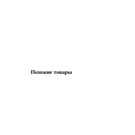
6AV7260-0FM30-0CX6
58291-01
Уточняйте
1 р.
В корзину
Похожие товары
6AV2103-3HA02-3AK5
15377-01
Уточняйте
1 р.