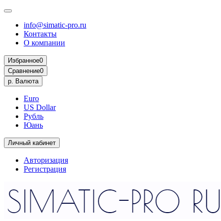
info@simatic-pro.ru
Контакты
О компании
Избранное
0
Сравнение
0
р.
Валюта
Euro
US Dollar
Рубль
Юань
Личный кабинет
Авторизация
Регистрация