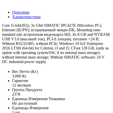
Описание
Характеристики
Core i5-6442EQ; 3x Gbit SIMATIC IPC427E (Microbox PC),
Ethernet (IE/PN); встраиваемый микро-ПК, Mounting onto
standard rail; встроенная видеокарта HD, 4x 8 GB and NVRAM;
USB V3.0 (высокий ток), PCI-E (опция), питание =24 В;
Without RS232/485, without PCIe; Windows 10 IoT Enterprise
2016 LTSB (64-bit) for Celeron, i3 and i5; CFast 128 GB, (only as
option with operating system/SW, if no internal mass storage);
without internal mass storage; Without SIMATIC software; 24 V
DC industrial power supply
Вес Нетто (Кг)
3,000 Кг
Гарантия
12 месяцев
Группа Продукта
2378
Единица Измерения Упаковки
Не доступный
Единицы Измерения
1 шт.