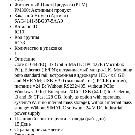
Жизненный Цикл Продукта (PLM)
PM300: Активный продукт
Заказной Номер (Артикл)
6AG4141-5BG07-5AA0
Каталог ID
IC10
Код группы
R133
Количество в упаковке
1
Описание
Core i5-6442EQ; 3x Gbit SIMATIC IPC427E (Microbox
PC), Ethernet (IE/PN); встраиваемый микро-ПК, Mounting
onto standard rail; встроенная видеокарта HD, 4x 8 GB
and NVRAM; USB V3.0 (высокий ток), PCI-E (опция),
питание =24 В; Without RS232/485, without PCIe;
Windows 10 IoT Enterprise 2016 LTSB (64-bit) for Celeron,
i3 and i5; CFast 128 GB, (only as option with operating
system/SW, if no internal mass storage); without internal mass
storage; Without SIMATIC software; 24 V DC industrial
power supply
Плановый срок отгрузки с завода (раб. дни)
15 День
Страна происхождения
Германия