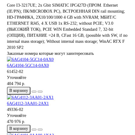
Core I3-3217UE; 2x Gbit SIMATIC IPC427D (ПРОМ. Ethernet
(IE/PN); ПК/MICROBOX PC), ВСТРОЕННАЯ DIN rail mounting;
HD-ГРАФИКА, 2X10/100/1000 4 GB with NVRAM; МБИТ/С
ETHERNET RJ45, 4 X USB 1x RS-232; without PCIE; V3.0
(ВЫСОКИЙ ТОК), PCIE WIN Embedded Standard 7, 32-bit
(ОПЦИЯ), ПИТАНИЕ =24 В, CFast 16 GB, (possible with SW, if no
internal mass storage); Without internal mass storage; WinAC RTX F
2010 SP2
Заказные номера которые могут заинтересовать
6AG4104-5GC14-0AX0
61452-02
Уточняйте
404 794 р.
В корзину
6AG4112-3AA01-2AX1
49336-02
Уточняйте
470 976 р.
В корзину