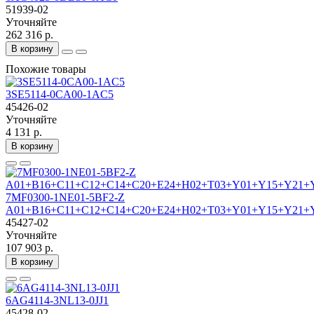
51939-02
Уточняйте
262 316 р.
В корзину
Похожие товары
3SE5114-0CA00-1AC5
45426-02
Уточняйте
4 131 р.
В корзину
7MF0300-1NE01-5BF2-Z
A01+B16+C11+C12+C14+C20+E24+H02+T03+Y01+Y15+Y21+
45427-02
Уточняйте
107 903 р.
В корзину
6AG4114-3NL13-0JJ1
45428-02