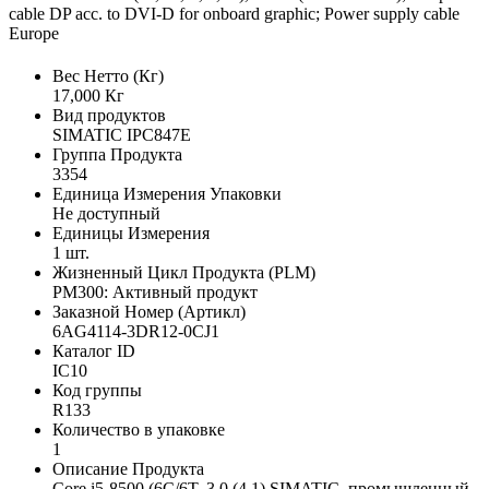
cable DP acc. to DVI-D for onboard graphic; Power supply cable
Europe
Вес Нетто (Кг)
17,000 Кг
Вид продуктов
SIMATIC IPC847E
Группа Продукта
3354
Единица Измерения Упаковки
Не доступный
Единицы Измерения
1 шт.
Жизненный Цикл Продукта (PLM)
PM300: Активный продукт
Заказной Номер (Артикл)
6AG4114-3DR12-0CJ1
Каталог ID
IC10
Код группы
R133
Количество в упаковке
1
Описание Продукта
Core i5-8500 (6C/6T, 3.0 (4.1) SIMATIC, промышленный