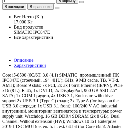
В корзину
В закладки
В сравнение
Вес Нетто (Кг)
17,000 Кг
Вид продуктов
SIMATIC IPC847E
Все характеристики
Описание
Характеристики
Core i5-8500 (6C/6T, 3.0 (4.1) SIMATIC, промышленный ПК
IPC847E (стоечный, 19", 4HU); GHz, 9 MB cache, TB, VT-d,
AMT); Board 9 slots: 7x PCI, 2x 3x Гбитt Ethernet (IE/PN), PCIe
x16 (8 L); RJ45; 1x DVI-D; 2x DisplayPort; 960 GB SSD 2.5"
SATA; 1x COM 1; аудио, 4x USB 3.1, Enclosure with drive
support 2x USB 3.1 (Type C) сзади; 2x Type A (for trays on the
USB 3.0 спереди; 1x USB 3.1 front); 100/240 V AC industrial
внутренний, мониторинг вентилятора и температуры; power
supply unit; Watchdog, 16 GB DDR4 SDRAM (2x 8 GB), Dual
Channel; Without extension (HW); Windows 10 IoT Enterprise
2019 LTSC MUI (de, en, fr, it, es), 64-bit (for Core i3/i5); Adapter