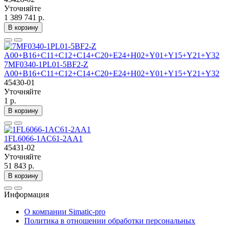
Уточняйте
1 389 741 р.
В корзину
7MF0340-1PL01-5BF2-Z
A00+B16+C11+C12+C14+C20+E24+H02+Y01+Y15+Y21+Y32
45430-01
Уточняйте
1 р.
В корзину
1FL6066-1AC61-2AA1
45431-02
Уточняйте
51 843 р.
В корзину
Информация
О компании Simatic-pro
Политика в отношении обработки персональных