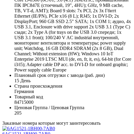
ПК IPC847E (стоечный, 19", 4HU); GHz, 9 MB cache,
TB, VT-d, AMT); Board 9 slots: 7x PCI, 2x 3x Гбитt
Ethernet (IE/PN), PCIe x16 (8 L); RJ45; 1x DVI-D; 2x
DisplayPort; 960 GB SSD 2.5" SATA; 1x COM 1; аудио, 4x
USB 3.1, Enclosure with drive support 2x USB 3.1 (Type C)
сзади; 2x Type A (for trays on the USB 3.0 спереди; 1x
USB 3.1 front); 100/240 V AC industrial внутренний,
мониторинг вентилятора и температуры; power supply
unit; Watchdog, 16 GB DDR4 SDRAM (2x 8 GB), Dual
Channel; Without extension (HW); Windows 10 IoT
Enterprise 2019 LTSC MUI (de, en, fr, it, es), 64-bit (for Core
i3/i5); Adapter cable DP acc. to DVI-D for onboard graphic;
Power supply cable Europe
Плановый срок отгрузки с завода (раб. дни)
15 День
Страна происхождения
Германия
Товарный код
84715000
Ценовая Группа / Ценовая Группа
205
Заказные номера которые могут заинтересовать
6AG1521-1BH00-7AB0