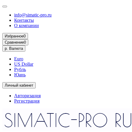
info@simatic-pro.ru
Контакты
О компании
Избранное
0
Сравнение
0
р.
Валюта
Euro
US Dollar
Рубль
Юань
Личный кабинет
Авторизация
Регистрация