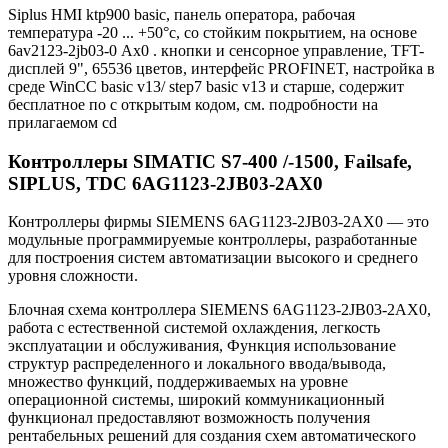
Siplus HMI ktp900 basic, панель оператора, рабочая
температура -20 ... +50°c, со стойким покрытием, на основе
6av2123-2jb03-0 Аx0 . кнопки и сенсорное управление, TFT-
дисплей 9", 65536 цветов, интерфейс PROFINET, настройка в
среде WinCC basic v13/ step7 basic v13 и старше, содержит
бесплатное по с открытым кодом, см. подробности на
прилагаемом cd
Контроллеры SIMATIC S7-400 /-1500, Failsafe,
SIPLUS, TDC 6AG1123-2JB03-2AX0
Контроллеры фирмы SIEMENS 6AG1123-2JB03-2AX0 — это
модульные программируемые контроллеры, разработанные
для построения систем автоматизации высокого и среднего
уровня сложности.
Блочная схема контроллера SIEMENS 6AG1123-2JB03-2AX0,
работа с естественной системой охлаждения, легкость
эксплуатации и обслуживания, Функция использование
структур распределенного и локального ввода/вывода,
множество функций, поддерживаемых на уровне
операционной системы, широкий коммуникационный
функционал предоставляют возможность получения
рентабельных решений для создания схем автоматического