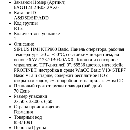
Заказной Номер (Артикл)
6AG1123-2JB03-2AX0
Каталог ID
A&DSE/SIP ADD
Код группы
R151
Количество в упаковке
1
Описание
SIPLUS HMI KTP900 Basic, Панель оператора, рабочая
температура -20 ... +50°C, со стойким покрытием, на
основе 6AV2123-2JB03-0AX0 . Кнопки и сенсорное
управление, TFT-дисплей 9", 65536 цветов, интерфейс
PROFINET, настройка в среде WinCC Basic V13/ STEP7
Basic V13 и старше, содержит бесплатное ПО с
открытым кодом, см. подробности на прилагаемом CD
Плановый срок отгрузки с завода (раб. дни)
70 День
Размер упаковки
23,50 x 33,00 x 6,60
Страна происхождения
Германия
Товарный код
85371091
Ценовая Группа