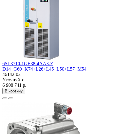
6SL3710-1GE38-4AA3-Z
D14+G60+K74+L26+L45+L50+L57+M54
46142-02
Уточняйте
6 908 741 р.
В корзину