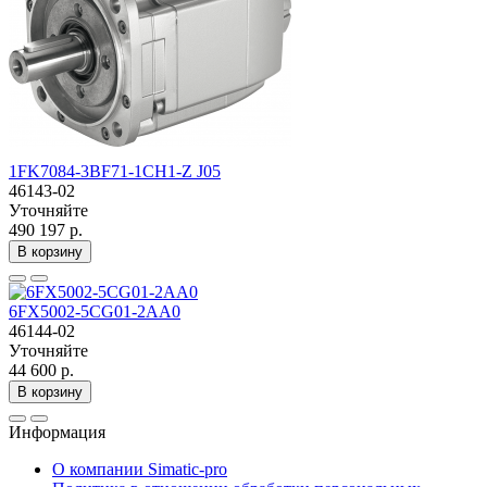
1FK7084-3BF71-1CH1-Z J05
46143-02
Уточняйте
490 197 р.
В корзину
6FX5002-5CG01-2AA0
46144-02
Уточняйте
44 600 р.
В корзину
Информация
О компании Simatic-pro