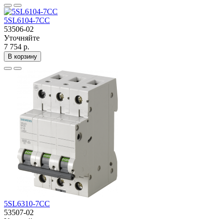
5SL6104-7CC
53506-02
Уточняйте
7 754 р.
В корзину
5SL6310-7CC
53507-02