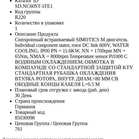
Каталог ID
SD.NC60ST-1FE1
Код группы
R220
Количество в упаковке
1
Описание Продукта
Синхронный встраиваемый SIMOTICS M двигатель
Individual component stator, rotor DC link 600V, WATER
COOLING, IP00 PN = 11.6KW, NN = 1700rpm MN =
65Nm, NMAX = 8000rpm Temperature sensor Pt1000 С
ВОДЯНЫМ ОХЛАЖДЕНИЕМ; ОБМОТКА В
КОМПАУНДЕ СО СТАНДАРТНОЙ ЗАЩИТОЙ KTY
СТАНДАРТНАЯ РУБАШКА ОХЛАЖДЕНИЯ
ВТУЛКА РОТОРА, ВНУТР. ДИАМ.=80 MM СВ
ОБОДНЫЕ КОНЦЫ КАБЕЛЯ L=0.5 M
Плановый срок отгрузки с завода (раб. дни)
30 День
Страна происхождения
Германия
Товарный код
85030098
Ценовая Группа / Ценовая Группа
761