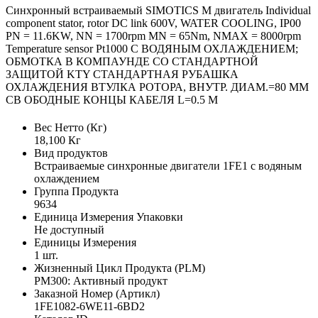
Синхронный встраиваемый SIMOTICS M двигатель Individual
component stator, rotor DC link 600V, WATER COOLING, IP00
PN = 11.6KW, NN = 1700rpm MN = 65Nm, NMAX = 8000rpm
Temperature sensor Pt1000 С ВОДЯНЫМ ОХЛАЖДЕНИЕМ;
ОБМОТКА В КОМПАУНДЕ СО СТАНДАРТНОЙ
ЗАЩИТОЙ KTY СТАНДАРТНАЯ РУБАШКА
ОХЛАЖДЕНИЯ ВТУЛКА РОТОРА, ВНУТР. ДИАМ.=80 MM
СВ ОБОДНЫЕ КОНЦЫ КАБЕЛЯ L=0.5 M
Вес Нетто (Кг)
18,100 Кг
Вид продуктов
Встраиваемые синхронные двигатели 1FE1 с водяным
охлаждением
Группа Продукта
9634
Единица Измерения Упаковки
Не доступный
Единицы Измерения
1 шт.
Жизненный Цикл Продукта (PLM)
PM300: Активный продукт
Заказной Номер (Артикл)
1FE1082-6WE11-6BD2