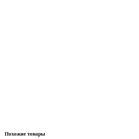
43517-02
Уточняйте
87 723 р.
В корзину
6DR5020-0EG10-0AA2
59728-02
Уточняйте
77 349 р.
В корзину
Похожие товары